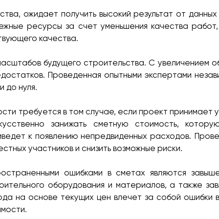
ства, ожидает получить высокий результат от данных
нежные ресурсы за счет уменьшения качества работ
твующего качества.
масштабов будущего строительства. С увеличением 
недостатков. Проведенная опытными экспертами неза
 до нуля.
ти требуется в том случае, если проект принимает у
скусственно занижать сметную стоимость, котору
иведет к появлению непредвиденных расходов. Пров
стных участников и снизить возможные риски.
остраненными ошибками в сметах являются завыш
оительного оборудования и материалов, а также за
да на основе текущих цен влечет за собой ошибки 
имости.