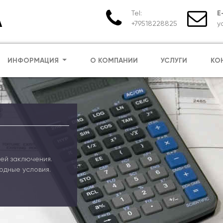
Tel:
E
А
+79518228825
y
ИНФОРМАЦИЯ
О КОМПАНИИ
УСЛУГИ
КО
ей заключения.
одные условия.